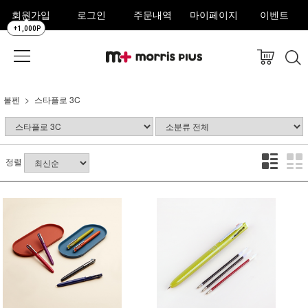
회원가입
로그인
주문내역
마이페이지
이벤트
+1,000P
볼펜
스타플로 3C
정렬