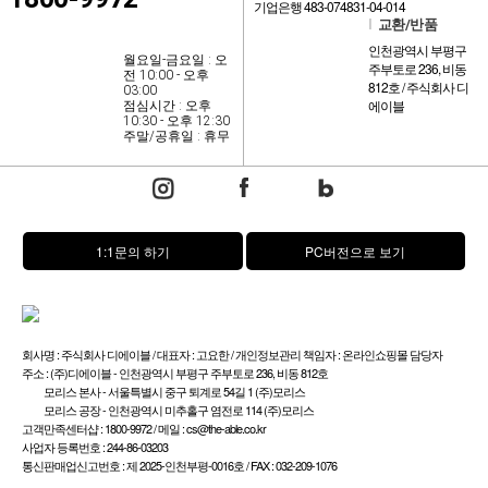
기업은행 483-074831-04-014
l
교환/반품
인천광역시 부평구
월요일-금요일 : 오
주부토로 236, 비동
전 10:00 - 오후
812호 / 주식회사 디
03:00
에이블
점심시간 : 오후
10:30 - 오후 12:30
주말/공휴일 : 휴무
1:1문의 하기
PC버전으로 보기
회사명 : 주식회사 디에이블 / 대표자 : 고요한 / 개인정보관리 책임자 : 온라인쇼핑몰 담당자
주소 : (주)디에이블 - 인천광역시 부평구 주부토로 236, 비동 812호
모리스 본사 - 서울특별시 중구 퇴계로 54길 1 (주)모리스
모리스 공장 - 인천광역시 미추홀구 염전로 114 (주)모리스
고객만족센터샵 : 1800-9972 / 메일 : cs@the-able.co.kr
사업자 등록번호 : 244-86-03203
통신판매업신고번호 : 제 2025-인천부평-0016호 / FAX : 032-209-1076