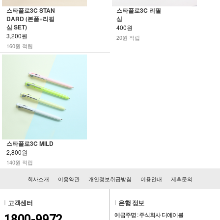
스타플로3C STAN
스타플로3C 리필
DARD (본품+리필
심
심 SET)
400원
3,200원
20원 적립
160원 적립
스타플로3C MILD
2,800원
140원 적립
회사소개
이용약관
개인정보취급방침
이용안내
제휴문의
l
고객센터
l
은행 정보
예금주명 : 주식회사 디에이블
1800-9972