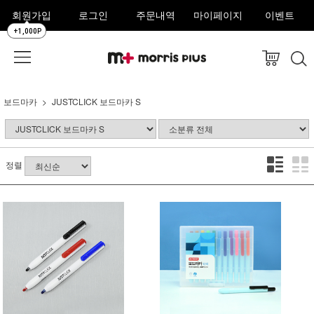
회원가입
로그인
주문내역
마이페이지
이벤트
+1,000P
보드마카
JUSTCLICK 보드마카 S
정렬