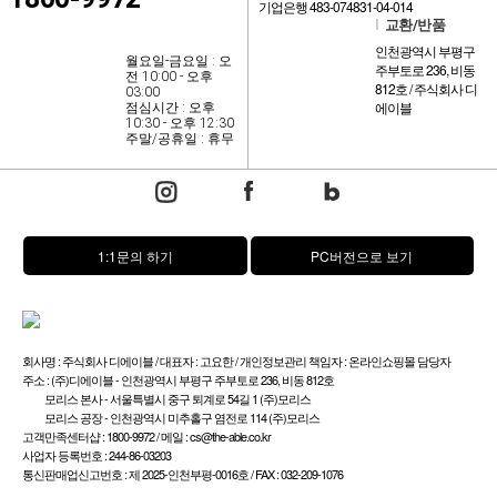
기업은행 483-074831-04-014
l
교환/반품
인천광역시 부평구
월요일-금요일 : 오
주부토로 236, 비동
전 10:00 - 오후
812호 / 주식회사 디
03:00
에이블
점심시간 : 오후
10:30 - 오후 12:30
주말/공휴일 : 휴무
1:1문의 하기
PC버전으로 보기
회사명 : 주식회사 디에이블 / 대표자 : 고요한 / 개인정보관리 책임자 : 온라인쇼핑몰 담당자
주소 : (주)디에이블 - 인천광역시 부평구 주부토로 236, 비동 812호
모리스 본사 - 서울특별시 중구 퇴계로 54길 1 (주)모리스
모리스 공장 - 인천광역시 미추홀구 염전로 114 (주)모리스
고객만족센터샵 : 1800-9972 / 메일 : cs@the-able.co.kr
사업자 등록번호 : 244-86-03203
통신판매업신고번호 : 제 2025-인천부평-0016호 / FAX : 032-209-1076