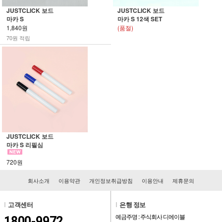
JUSTCLICK 보드
JUSTCLICK 보드
마카 S
마카 S 12색 SET
1,840원
(품절)
70원 적립
JUSTCLICK 보드
마카 S 리필심
720원
회사소개
이용약관
개인정보취급방침
이용안내
제휴문의
l
고객센터
l
은행 정보
예금주명 : 주식회사 디에이블
1800-9972