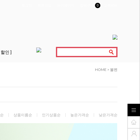
로그인
회원가입
마이페이지
장바구니
0
고객센터
 할인 ]
HOME
>
볼펜
순
상품이름순
인기상품순
높은가격순
낮은가격순