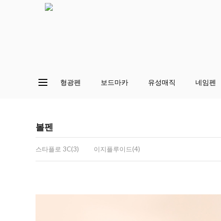
형광펜
보드마카
유성매직
네임펜
볼펜
스타플로 3C(3)
이지플루이드(4)