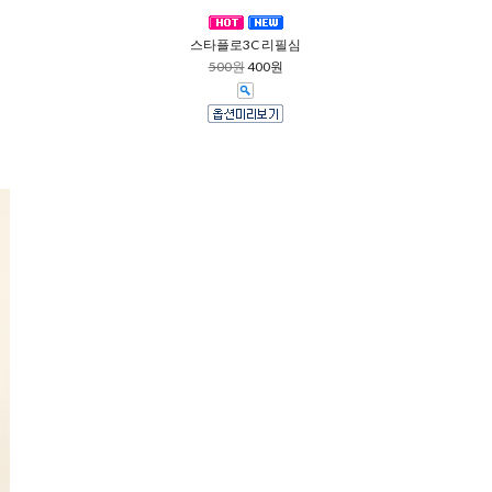
스타플로3C 리필심
500원
400원