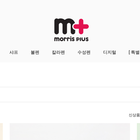
샤프
볼펜
칼라펜
수성펜
디지털
[ 특별
신상품