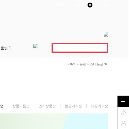
로그인
회원가입
마이페이지
장바구니
0
고객센터
 할인 ]
HOME
>
볼펜
>
스타플로 3C
순
상품이름순
인기상품순
높은가격순
낮은가격순