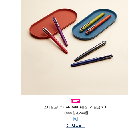
스타플로3C STANDARD (본품+리필심 SET)
4,000원
3,200원