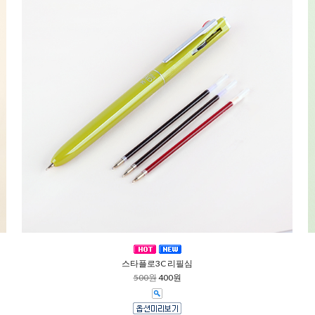
스타플로3C 리필심
500원
400원