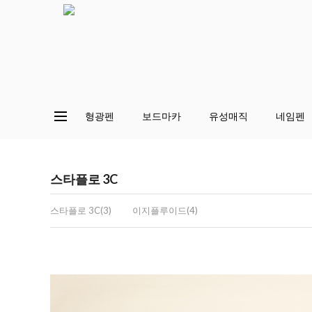
형광펜
보드마카
유성매직
네임펜
스타플로 3C
스타플로 3C(3)
이지플루이드(4)