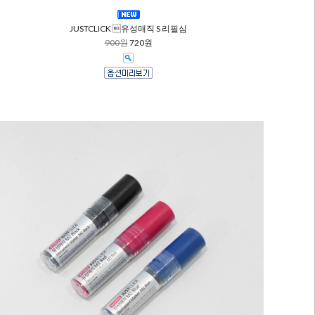
JUSTCLICK 유성매직 S 리필심
900원
720원