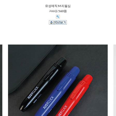
유성매직 M 리필심
700원
560원