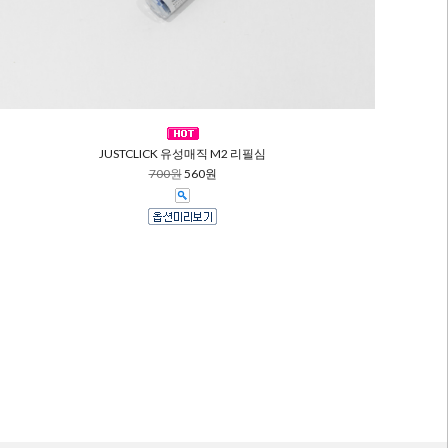
JUSTCLICK 유성매직 M2 리필심
700원
560원