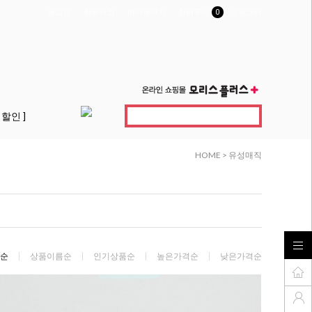
로그인
회원가입
마이페이지
장바구니
0
고객센터
 할인 ]
HOME
>
유성매직
순
상품이름순
인기상품순
높은가격순
낮은가격순