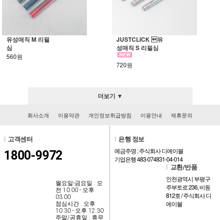
유성매직 M 리필
JUSTCLICK 유
심
성매직 S 리필심
560원
720원
더보기 ▼
회사소개
이용약관
개인정보취급방침
이용안내
제휴문의
l
고객센터
l
은행 정보
예금주명 : 주식회사 디에이블
1800-9972
기업은행 483-074831-04-014
l
교환/반품
인천광역시 부평구
월요일-금요일 : 오
주부토로 236, 비동
전 10:00 - 오후
812호 / 주식회사 디
03:00
에이블
점심시간 : 오후
10:30 - 오후 12:30
주말/공휴일 : 휴무