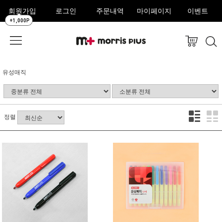
회원가입
로그인
주문내역
마이페이지
이벤트
+1,000P
유성매직
정렬