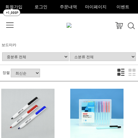
회원가입
로그인
주문내역
마이페이지
이벤트
+1,000P
보드마카
정렬