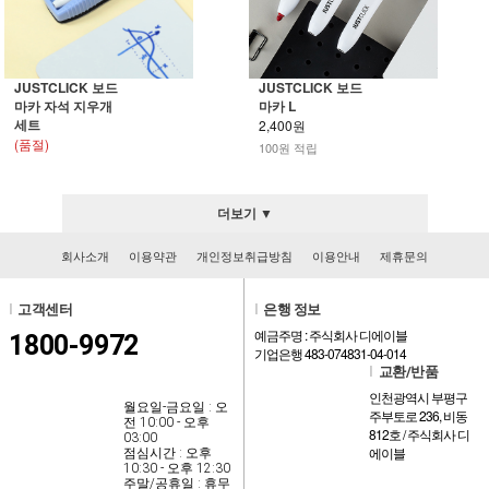
JUSTCLICK 보드
JUSTCLICK 보드
마카 자석 지우개
마카 L
세트
2,400원
(품절)
100원 적립
더보기 ▼
회사소개
이용약관
개인정보취급방침
이용안내
제휴문의
l
고객센터
l
은행 정보
예금주명 : 주식회사 디에이블
1800-9972
기업은행 483-074831-04-014
l
교환/반품
인천광역시 부평구
월요일-금요일 : 오
주부토로 236, 비동
전 10:00 - 오후
812호 / 주식회사 디
03:00
에이블
점심시간 : 오후
10:30 - 오후 12:30
주말/공휴일 : 휴무