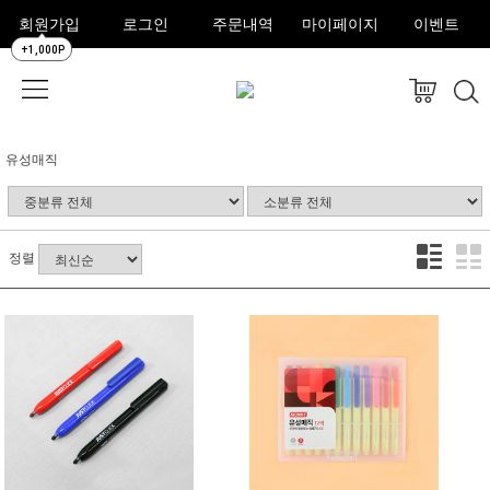
회원가입
로그인
주문내역
마이페이지
이벤트
+1,000P
유성매직
정렬