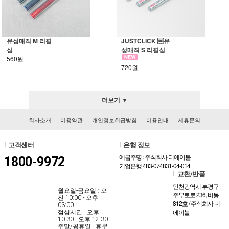
유성매직 M 리필
JUSTCLICK 유
심
성매직 S 리필심
560원
720원
더보기 ▼
회사소개
이용약관
개인정보취급방침
이용안내
제휴문의
l
고객센터
l
은행 정보
예금주명 : 주식회사 디에이블
1800-9972
기업은행 483-074831-04-014
l
교환/반품
인천광역시 부평구
월요일-금요일 : 오
주부토로 236, 비동
전 10:00 - 오후
812호 / 주식회사 디
03:00
에이블
점심시간 : 오후
10:30 - 오후 12:30
주말/공휴일 : 휴무