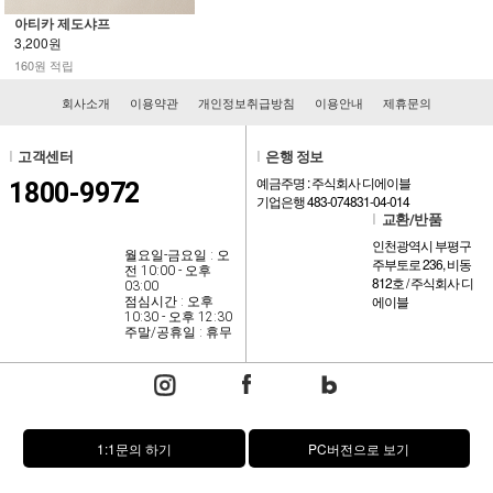
아티카 제도샤프
3,200원
160원 적립
회사소개
이용약관
개인정보취급방침
이용안내
제휴문의
l
고객센터
l
은행 정보
예금주명 : 주식회사 디에이블
1800-9972
기업은행 483-074831-04-014
l
교환/반품
인천광역시 부평구
월요일-금요일 : 오
주부토로 236, 비동
전 10:00 - 오후
812호 / 주식회사 디
03:00
에이블
점심시간 : 오후
10:30 - 오후 12:30
주말/공휴일 : 휴무
1:1문의 하기
PC버전으로 보기