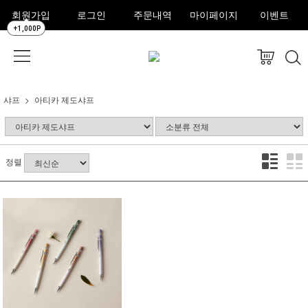
회원가입
로그인
주문내역
마이페이지
이벤트
+1,000P
샤프
아티카 제도샤프
정렬