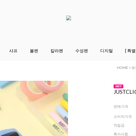
샤프
볼펜
칼라펜
수성펜
디지털
[ 특별
HOME
>
보
JUSTC
판매가격
소비자가격
적립금
특이사항