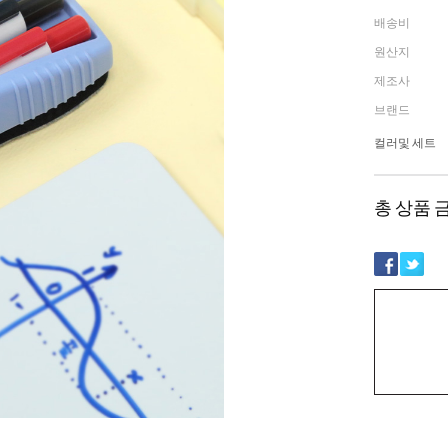
배송비
원산지
제조사
브랜드
컬러및 세트
총 상품 