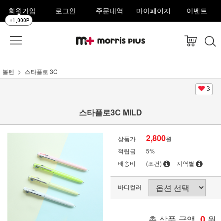
회원가입
로그인
주문내역
마이페이지
이벤트
+1,000P
볼펜
스타플로 3C
3
스타플로3C MILD
2,800
상품가
원
적립금
5%
배송비
(조건)
지역별
바디컬러
총 상품 금액
0
원