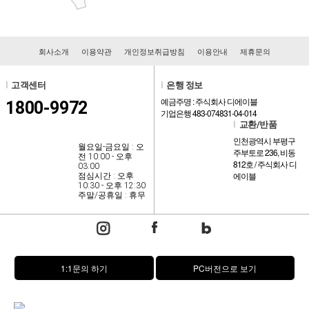
회사소개
이용약관
개인정보취급방침
이용안내
제휴문의
l
고객센터
l
은행 정보
예금주명 : 주식회사 디에이블
1800-9972
기업은행 483-074831-04-014
l
교환/반품
인천광역시 부평구
월요일-금요일 : 오
주부토로 236, 비동
전 10:00 - 오후
812호 / 주식회사 디
03:00
에이블
점심시간 : 오후
10:30 - 오후 12:30
주말/공휴일 : 휴무
1:1문의 하기
PC버전으로 보기