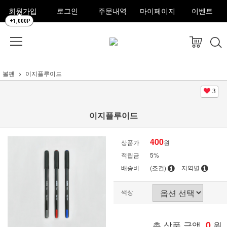
회원가입
로그인
주문내역
마이페이지
이벤트
+1,000P
볼펜
이지플루이드
3
이지플루이드
400
상품가
원
적립금
5%
배송비
(조건)
지역별
색상
총 상품 금액
0
원