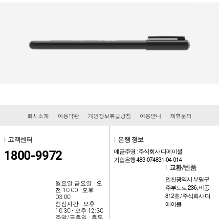
회사소개
이용약관
개인정보취급방침
이용안내
제휴문의
l
고객센터
l
은행 정보
예금주명 : 주식회사 디에이블
1800-9972
기업은행 483-074831-04-014
l
교환/반품
인천광역시 부평구
월요일-금요일 : 오
주부토로 236, 비동
전 10:00 - 오후
812호 / 주식회사 디
03:00
에이블
점심시간 : 오후
10:30 - 오후 12:30
주말/공휴일 : 휴무