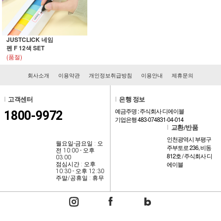
JUSTCLICK 네임
펜 F 12색 SET
(품절)
회사소개
이용약관
개인정보취급방침
이용안내
제휴문의
l
고객센터
l
은행 정보
예금주명 : 주식회사 디에이블
1800-9972
기업은행 483-074831-04-014
l
교환/반품
인천광역시 부평구
월요일-금요일 : 오
주부토로 236, 비동
전 10:00 - 오후
812호 / 주식회사 디
03:00
에이블
점심시간 : 오후
10:30 - 오후 12:30
주말/공휴일 : 휴무