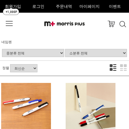
회원가입
로그인
주문내역
마이페이지
이벤트
+1,000P
네임펜
정렬