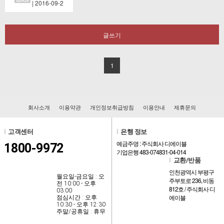
| 2016-09-2
글쓰기
1
회사소개
이용약관
개인정보취급방침
이용안내
제휴문의
l
고객센터
l
은행 정보
예금주명 : 주식회사 디에이블
1800-9972
기업은행 483-074831-04-014
l
교환/반품
인천광역시 부평구
월요일-금요일 : 오
주부토로 236, 비동
전 10:00 - 오후
812호 / 주식회사 디
03:00
에이블
점심시간 : 오후
10:30 - 오후 12:30
주말/공휴일 : 휴무