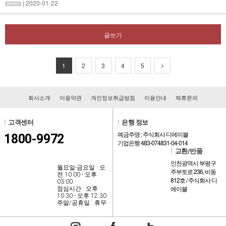
| 2020-01-22
글쓰기
1
2
3
4
5
회사소개
이용약관
개인정보취급방침
이용안내
제휴문의
l
고객센터
l
은행 정보
예금주명 : 주식회사 디에이블
1800-9972
기업은행 483-074831-04-014
l
교환/반품
인천광역시 부평구
월요일-금요일 : 오
주부토로 236, 비동
전 10:00 - 오후
812호 / 주식회사 디
03:00
에이블
점심시간 : 오후
10:30 - 오후 12:30
주말/공휴일 : 휴무