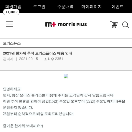
회원가입
로그인
주문내역
마이페이지
이벤트
+1,000P
모리스뉴스
2021년 한가위 추석 모리스플러스 배송 안내
관리자
|
2021-09-15
|
조회수 2351
안녕하세요.
먼저, 항상 모리스 플러스를 이용해 주시는 고객님께 감사 말씀드립니다.
이번 추석 연휴로 인하여 금일(15일) 수요일 오후부터 (22일) 수요일까지 배송을
운영하지 않습니다.
23일부터 순차적으로 배송 도와드리겠습니다.
즐거운 한가위 보내세요 :)