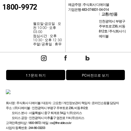
예금주명 : 주식회사 디에이블
1800-9972
기업은행 483-074831-04-014
l
교환/반품
인천광역시 부평구
월요일-금요일 : 오
주부토로 236, 비동
전 10:00 - 오후
812호 / 주식회사 디
03:00
에이블
점심시간 : 오후
10:30 - 오후 12:30
주말/공휴일 : 휴무
1:1문의 하기
PC버전으로 보기
회사명 : 주식회사 디에이블 / 대표자 : 고요한 / 개인정보관리 책임자 : 온라인쇼핑몰 담당자
주소 : (주)디에이블 - 인천광역시 부평구 주부토로 236, 비동 812호
모리스 본사 - 서울특별시 중구 퇴계로 54길 1 (주)모리스
모리스 공장 - 인천광역시 미추홀구 염전로 114 (주)모리스
고객만족센터샵 : 1800-9972 / 메일 : cs@the-able.co.kr
사업자 등록번호 : 244-86-03203