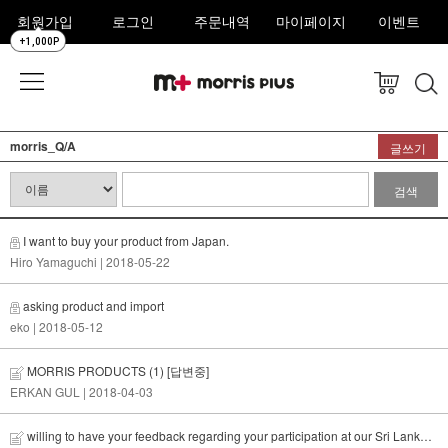
회원가입
로그인
주문내역
마이페이지
이벤트
+1,000P
morris_Q/A
글쓰기
검색
I want to buy your product from Japan.
Hiro Yamaguchi
| 2018-05-22
asking product and import
eko
| 2018-05-12
MORRIS PRODUCTS
(1)
[답변중]
ERKAN GUL
| 2018-04-03
willing to have your feedback regarding your participation at our Sri Lanka & Kenya Show