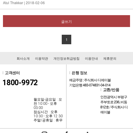
Atul Thakkar
| 2018-02-06
글쓰기
1
회사소개
이용약관
개인정보취급방침
이용안내
제휴문의
l
고객센터
l
은행 정보
예금주명 : 주식회사 디에이블
1800-9972
기업은행 483-074831-04-014
l
교환/반품
인천광역시 부평구
월요일-금요일 : 오
주부토로 236, 비동
전 10:00 - 오후
812호 / 주식회사 디
03:00
에이블
점심시간 : 오후
10:30 - 오후 12:30
주말/공휴일 : 휴무