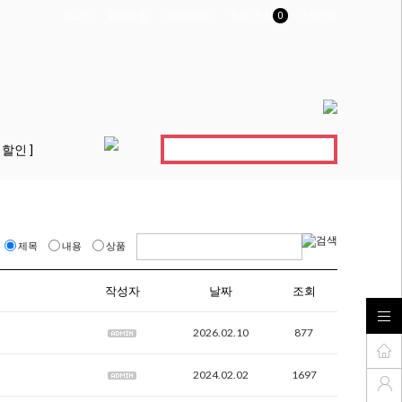
로그인
회원가입
마이페이지
장바구니
0
고객센터
 할인 ]
제목
내용
상품
작성자
날짜
조회
2026.02.10
877
2024.02.02
1697