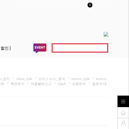
로그인
회원가입
마이페이지
장바구니
0
고객센터
 할인 ]
am_공지
china_Q/A
모리스 뉴스 _중국
morris_Q/A
morris
리뷰
특판문의
제품불편신고
Q&A
상품문의
질문과 대