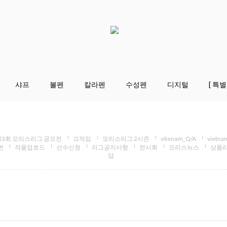
샤프
볼펜
칼라펜
수성펜
디지털
[ 특별
제3회 모리스리그 공모전
끄적임
모리스리그 2시즌
vitenam_Q/A
vietn
변
작품업로드
선수신청
리그공지사항
전시회
모리스뉴스
상품
답