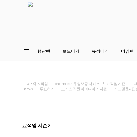
형광펜
보드마카
유성매직
네임펜
제3회 끄적임
one month 무상보증 서비스
끄적임 시즌2
news
투표하기
모리스 직원 아이디어 게시판
리그 질문&답
끄적임 시즌2