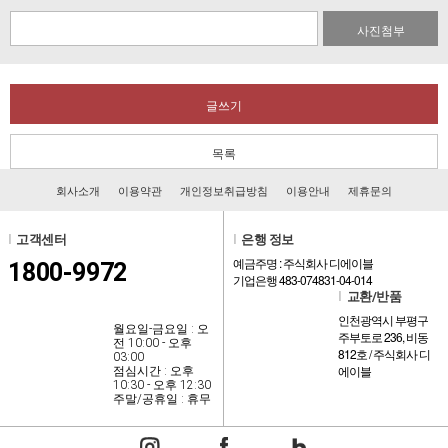
사진첨부
글쓰기
목록
회사소개
이용약관
개인정보취급방침
이용안내
제휴문의
l
고객센터
l
은행 정보
예금주명 : 주식회사 디에이블
1800-9972
기업은행 483-074831-04-014
l
교환/반품
인천광역시 부평구
월요일-금요일 : 오
주부토로 236, 비동
전 10:00 - 오후
812호 / 주식회사 디
03:00
에이블
점심시간 : 오후
10:30 - 오후 12:30
주말/공휴일 : 휴무