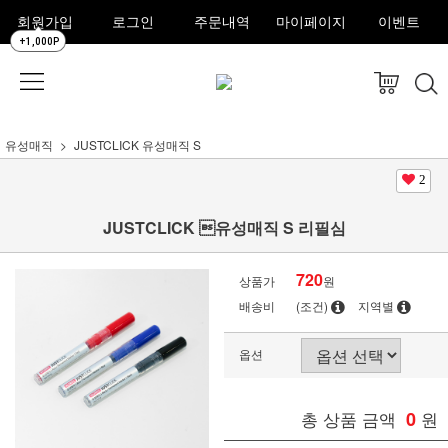
회원가입
로그인
주문내역
마이페이지
이벤트
+1,000P
유성매직
JUSTCLICK 유성매직 S
2
JUSTCLICK 유성매직 S 리필심
720
상품가
원
배송비
(조건)
지역별
옵션
총 상품 금액
0
원