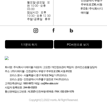
인천광역시 부평구
월요일-금요일 : 오
주부토로 236, 비동
전 10:00 - 오후
812호 / 주식회사 디
03:00
에이블
점심시간 : 오후
10:30 - 오후 12:30
주말/공휴일 : 휴무
1:1문의 하기
PC버전으로 보기
회사명 : 주식회사 디에이블 / 대표자 : 고요한 / 개인정보관리 책임자 : 온라인쇼핑몰 담당자
주소 : (주)디에이블 - 인천광역시 부평구 주부토로 236, 비동 812호
모리스 본사 - 서울특별시 중구 퇴계로 54길 1 (주)모리스
모리스 공장 - 인천광역시 미추홀구 염전로 114 (주)모리스
고객만족센터샵 : 1800-9972 / 메일 : cs@the-able.co.kr
사업자 등록번호 : 244-86-03203
통신판매업신고번호 : 제 2025-인천부평-0016호 / FAX : 032-209-1076
Copyright (C) 2022 morris. All Right Reserved.