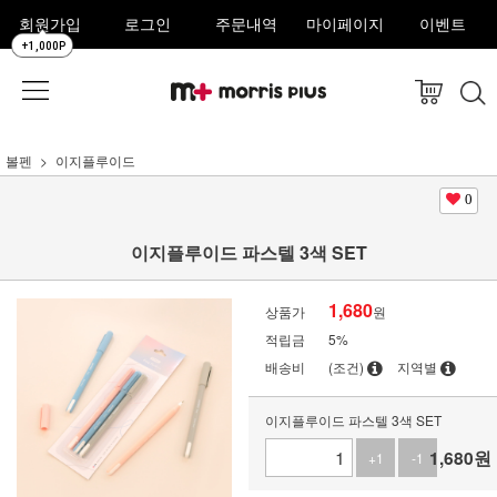
회원가입
로그인
주문내역
마이페이지
이벤트
+1,000P
볼펜
이지플루이드
0
이지플루이드 파스텔 3색 SET
1,680
상품가
원
적립금
5%
배송비
(조건)
지역별
이지플루이드 파스텔 3색 SET
1,680
원
+1
-1