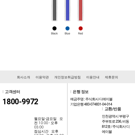
회사소개
이용약관
개인정보취급방침
이용안내
제휴문의
l
고객센터
l
은행 정보
예금주명 : 주식회사 디에이블
1800-9972
기업은행 483-074831-04-014
l
교환/반품
인천광역시 부평구
월요일-금요일 : 오
주부토로 236, 비동
전 10:00 - 오후
812호 / 주식회사 디
03:00
에이블
점심시간 : 오후