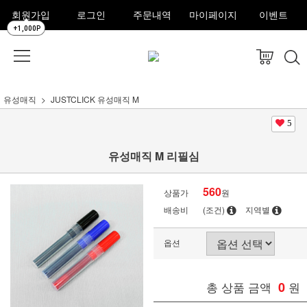
회원가입
로그인
주문내역
마이페이지
이벤트
+1,000P
유성매직
JUSTCLICK 유성매직 M
5
유성매직 M 리필심
560
상품가
원
배송비
(조건)
지역별
옵션
총 상품 금액
0
원