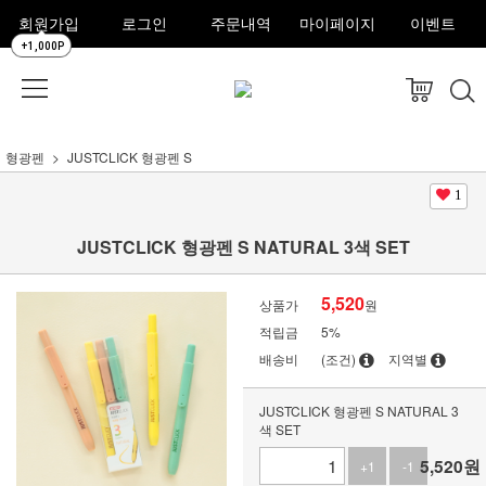
회원가입
로그인
주문내역
마이페이지
이벤트
+1,000P
형광펜
JUSTCLICK 형광펜 S
1
JUSTCLICK 형광펜 S NATURAL 3색 SET
5,520
상품가
원
적립금
5%
배송비
(조건)
지역별
JUSTCLICK 형광펜 S NATURAL 3
색 SET
5,520
원
+1
-1