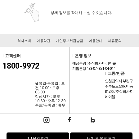
상세 정보를 확대해 보실 수 있습니다.
회사소개
이용약관
개인정보취급방침
이용안내
제휴문의
l
고객센터
l
은행 정보
예금주명 : 주식회사 디에이블
1800-9972
기업은행 483-074831-04-014
l
교환/반품
인천광역시 부평구
월요일-금요일 : 오
주부토로 236, 비동
전 10:00 - 오후
812호 / 주식회사 디
03:00
에이블
점심시간 : 오후
10:30 - 오후 12:30
주말/공휴일 : 휴무
1:1문의 하기
PC버전으로 보기