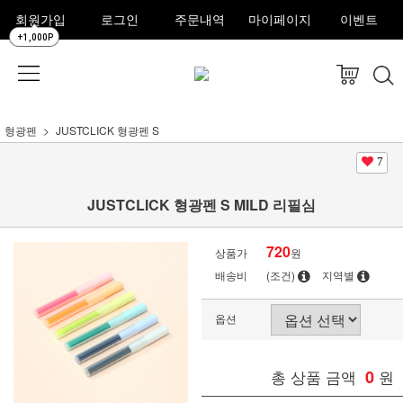
회원가입
로그인
주문내역
마이페이지
이벤트
+1,000P
형광펜
JUSTCLICK 형광펜 S
7
JUSTCLICK 형광펜 S MILD 리필심
720
상품가
원
배송비
(조건)
지역별
옵션
총 상품 금액
0
원