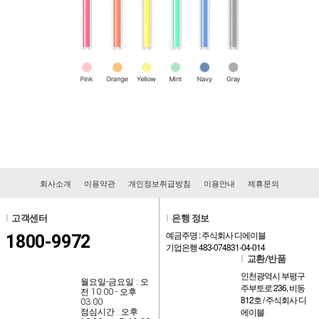
회사소개
이용약관
개인정보취급방침
이용안내
제휴문의
l
고객센터
l
은행 정보
예금주명 : 주식회사 디에이블
1800-9972
기업은행 483-074831-04-014
l
교환/반품
인천광역시 부평구
월요일-금요일 : 오
주부토로 236, 비동
전 10:00 - 오후
812호 / 주식회사 디
03:00
에이블
점심시간 : 오후