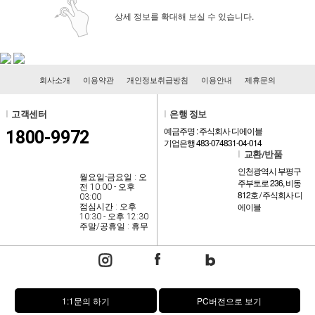
상세 정보를 확대해 보실 수 있습니다.
회사소개
이용약관
개인정보취급방침
이용안내
제휴문의
l
고객센터
l
은행 정보
예금주명 : 주식회사 디에이블
1800-9972
기업은행 483-074831-04-014
l
교환/반품
인천광역시 부평구
월요일-금요일 : 오
주부토로 236, 비동
전 10:00 - 오후
812호 / 주식회사 디
03:00
에이블
점심시간 : 오후
10:30 - 오후 12:30
주말/공휴일 : 휴무
1:1문의 하기
PC버전으로 보기