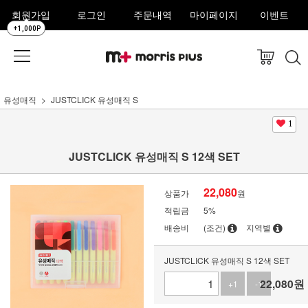
회원가입
로그인
주문내역
마이페이지
이벤트
+1,000P
유성매직
JUSTCLICK 유성매직 S
1
JUSTCLICK 유성매직 S 12색 SET
22,080
상품가
원
적립금
5%
배송비
(조건)
지역별
JUSTCLICK 유성매직 S 12색 SET
22,080
원
+1
-1