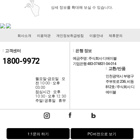
상세 정보를 확대해 보실 수 있습니다.
회사소개
이용약관
개인정보취급방침
이용안내
제휴문의
l
고객센터
l
은행 정보
예금주명 : 주식회사 디에이블
1800-9972
기업은행 483-074831-04-014
l
교환/반품
인천광역시 부평구
월요일-금요일 : 오
주부토로 236, 비동
전 10:00 - 오후
812호 / 주식회사 디
03:00
에이블
점심시간 : 오후
10:30 - 오후 12:30
주말/공휴일 : 휴무
1:1문의 하기
PC버전으로 보기