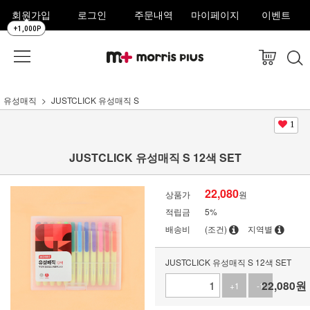
회원가입
로그인
주문내역
마이페이지
이벤트
+1,000P
유성매직
JUSTCLICK 유성매직 S
1
JUSTCLICK 유성매직 S 12색 SET
22,080
상품가
원
적립금
5%
배송비
(조건)
지역별
JUSTCLICK 유성매직 S 12색 SET
22,080
원
+1
-1