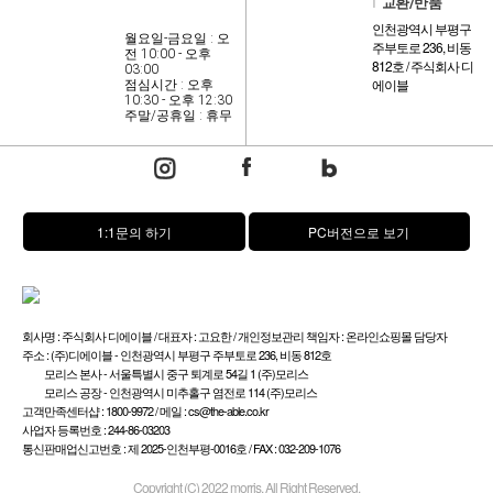
l
교환/반품
인천광역시 부평구
월요일-금요일 : 오
주부토로 236, 비동
전 10:00 - 오후
812호 / 주식회사 디
03:00
에이블
점심시간 : 오후
10:30 - 오후 12:30
주말/공휴일 : 휴무
1:1문의 하기
PC버전으로 보기
회사명 : 주식회사 디에이블 / 대표자 : 고요한 / 개인정보관리 책임자 : 온라인쇼핑몰 담당자
주소 : (주)디에이블 - 인천광역시 부평구 주부토로 236, 비동 812호
모리스 본사 - 서울특별시 중구 퇴계로 54길 1 (주)모리스
모리스 공장 - 인천광역시 미추홀구 염전로 114 (주)모리스
고객만족센터샵 : 1800-9972 / 메일 : cs@the-able.co.kr
사업자 등록번호 : 244-86-03203
통신판매업신고번호 : 제 2025-인천부평-0016호 / FAX : 032-209-1076
Copyright (C) 2022 morris. All Right Reserved.