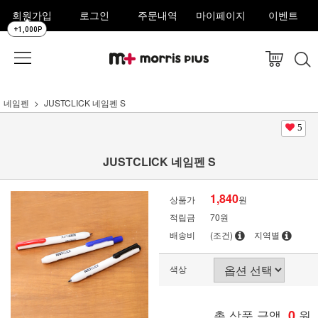
회원가입
로그인
주문내역
마이페이지
이벤트
+1,000P
네임펜
JUSTCLICK 네임펜 S
5
JUSTCLICK 네임펜 S
1,840
상품가
원
적립금
70원
배송비
(조건)
지역별
색상
총 상품 금액
0
원