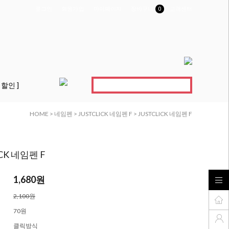
로그인
회원가입
마이페이지
장바구니
0
고객센터
 할인 ]
HOME
>
네임펜
>
JUSTCLICK 네임펜 F
> JUSTCLICK 네임펜 F
ICK 네임펜 F
1,680원
2,100원
70원
클릭방식