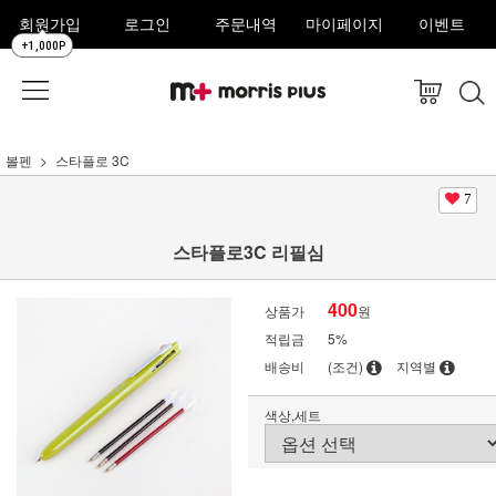
회원가입
로그인
주문내역
마이페이지
이벤트
+1,000P
볼펜
스타플로 3C
7
스타플로3C 리필심
400
상품가
원
적립금
5%
배송비
(조건)
지역별
색상,세트