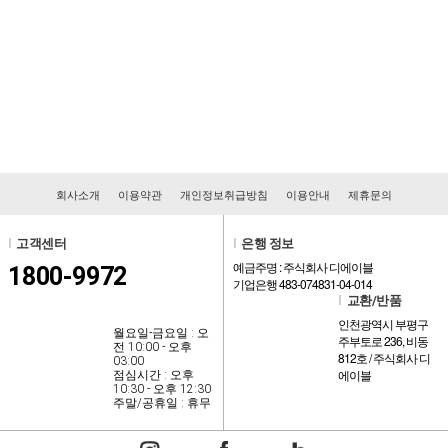
회사소개
이용약관
개인정보취급방침
이용안내
제휴문의
l
고객센터
l
은행 정보
예금주명 : 주식회사 디에이블
1800-9972
기업은행 483-074831-04-014
l
교환/반품
인천광역시 부평구
월요일-금요일 : 오
주부토로 236, 비동
전 10:00 - 오후
812호 / 주식회사 디
03:00
에이블
점심시간 : 오후
10:30 - 오후 12:30
주말/공휴일 : 휴무