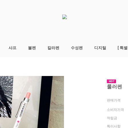
샤프
볼펜
칼라펜
수성펜
디지털
[ 특별
룰러펜
판매가격
소비자가격
적립금
특이사항