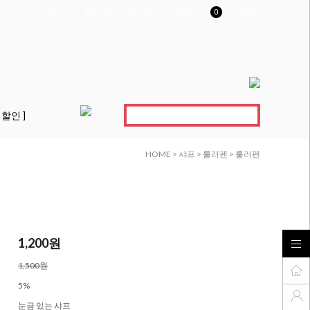
로그인
회원가입
마이페이지
장바구니
0
고객센터
 할인 ]
HOME
>
샤프
>
룰러펜
> 룰러펜
1,200원
1,500원
5%
눈금 있는 샤프