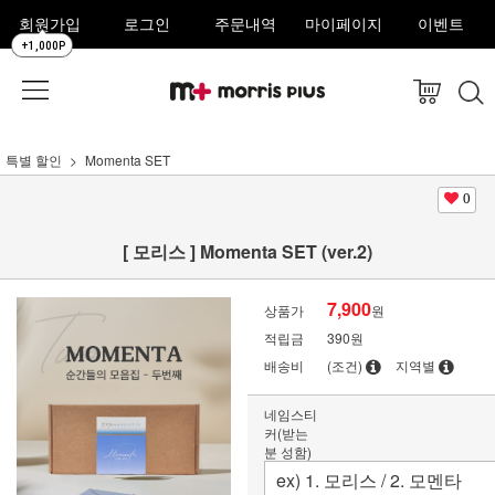
회원가입
로그인
주문내역
마이페이지
이벤트
+1,000P
특별 할인
Momenta SET
0
[ 모리스 ] Momenta SET (ver.2)
7,900
상품가
원
적립금
390원
배송비
(조건)
지역별
네임스티
커(받는
분 성함)