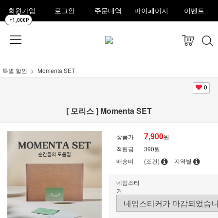
회원가입
로그인
주문내역
마이페이지
이벤트
+1,000P
특별 할인
Momenta SET
0
[ 모리스 ] Momenta SET
7,900
상품가
원
적립금
390원
배송비
(조건)
지역별
네임스티
커