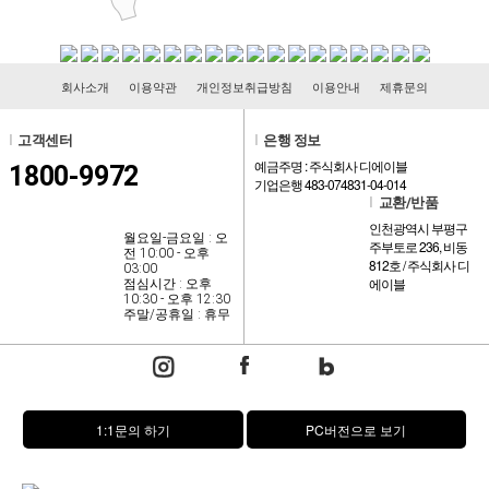
회사소개
이용약관
개인정보취급방침
이용안내
제휴문의
l
고객센터
l
은행 정보
예금주명 : 주식회사 디에이블
1800-9972
기업은행 483-074831-04-014
l
교환/반품
인천광역시 부평구
월요일-금요일 : 오
주부토로 236, 비동
전 10:00 - 오후
812호 / 주식회사 디
03:00
에이블
점심시간 : 오후
10:30 - 오후 12:30
주말/공휴일 : 휴무
1:1문의 하기
PC버전으로 보기