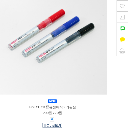
JUSTCLICK 유성매직 S 리필심
900원
720원