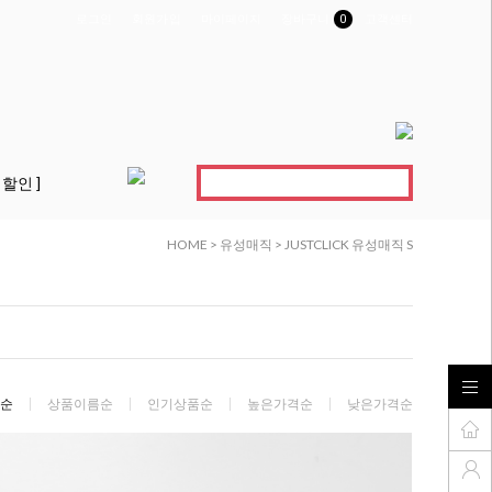
로그인
회원가입
마이페이지
장바구니
0
고객센터
 할인 ]
HOME
>
유성매직
>
JUSTCLICK 유성매직 S
순
상품이름순
인기상품순
높은가격순
낮은가격순